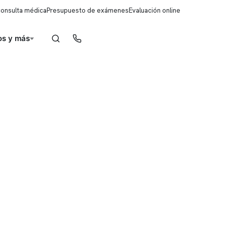
consulta médica
Presupuesto de exámenes
Evaluación online
s y más
Reserva de horas