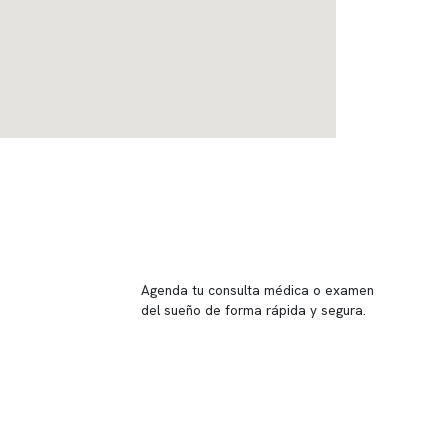
Reserva tu hora
Agenda tu consulta médica o examen
del sueño de forma rápida y segura.
→ Reservar ahora
Valor consulta médica
Presupuesto de exámenes
Evaluación online