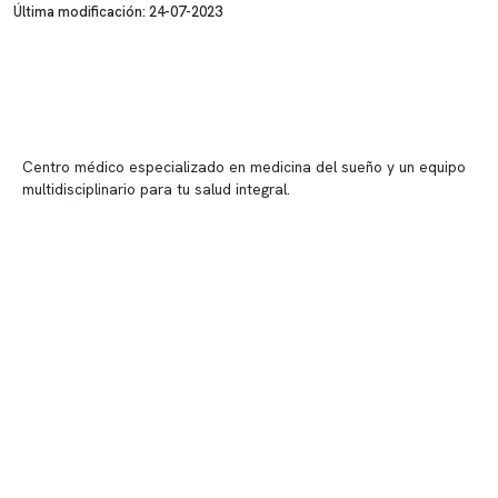
Última modificación: 24-07-2023
Centro médico especializado en medicina del sueño y un equipo
multidisciplinario para tu salud integral.
Contenido corporativo
Nuestro equipo clínico
Quiénes somos
Nuestras instalaciones
Telemedicina
Convenios