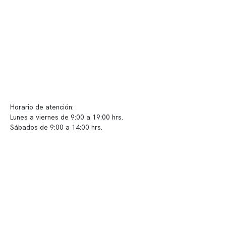
Políticas de privacidad
Políticas de Clínica Somno
Contacto y atención
info@somno.cl
Sugerencias / Reclamos
Horario de atención:
Lunes a viernes de 9:00 a 19:00 hrs.
Sábados de 9:00 a 14:00 hrs.
Sucursales
📍 Vitacura: Av. Kennedy 5488, Patio Inglés, piso -1, local 003
📍 Providencia: Av. Andrés Bello 2337, local 2
Reserva tu hora