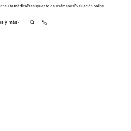
consulta médica
Presupuesto de exámenes
Evaluación online
s y más
Reserva de horas