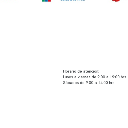
ido corporativo
Contacto y atención
equipo clínico
info@somno.cl
 somos
Sugerencias / Reclamos
 instalaciones
Horario de atención:
Lunes a viernes de 9:00 a 19:00 hrs.
icina
Sábados de 9:00 a 14:00 hrs.
os
Sucursales
s de privacidad
📍 Vitacura: Av. Kennedy 5488, Patio
s de Clínica Somno
local 003
📍 Providencia: Av. Andrés Bello 23