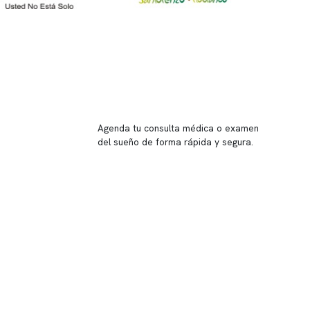
Reserva tu hora
Agenda tu consulta médica o examen
del sueño de forma rápida y segura.
→ Reservar ahora
Valor consulta médica
Presupuesto de exámenes
Evaluación online
 Inglés, piso -1,
37, local 2