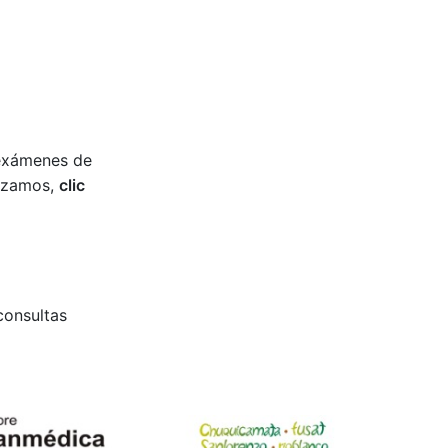
 exámenes de
lizamos,
clic
consultas