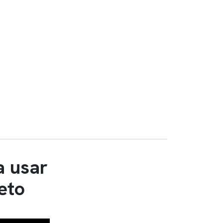
a usar
eto