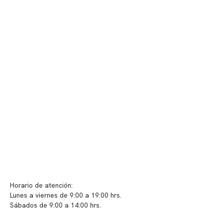
Nuestro equipo clínico
Quiénes somos
Nuestras instalaciones
Telemedicina
Convenios
Políticas de privacidad
Políticas de Clínica Somno
Contacto y atención
info@somno.cl
Sugerencias / Reclamos
Horario de atención:
Lunes a viernes de 9:00 a 19:00 hrs.
Sábados de 9:00 a 14:00 hrs.