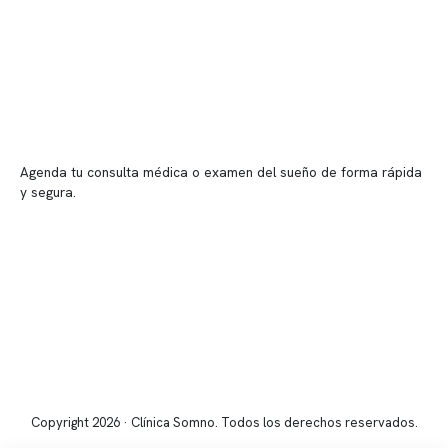
Sucursales
📍 Vitacura: Av. Kennedy 5488, Patio Inglés, piso -1, local 003
📍 Providencia: Av. Andrés Bello 2337, local 2
Reserva tu hora
Agenda tu consulta médica o examen del sueño de forma rápida
y segura.
→ Reservar ahora
Valor consulta médica
Presupuesto de exámenes
Evaluación online
Copyright 2026 · Clínica Somno. Todos los derechos reservados.