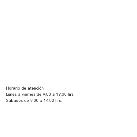
Nuestras instalaciones
Telemedicina
Convenios
Políticas de privacidad
Políticas de Clínica Somno
Contacto y atención
info@somno.cl
Sugerencias / Reclamos
Horario de atención:
Lunes a viernes de 9:00 a 19:00 hrs.
Sábados de 9:00 a 14:00 hrs.
Sucursales
📍 Vitacura: Av. Kennedy 5488, Patio Inglés, piso -1, local 003
📍 Providencia: Av. Andrés Bello 2337, local 2