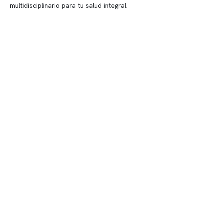
multidisciplinario para tu salud integral.
Contenido corporativo
Nuestro equipo clínico
Quiénes somos
Nuestras instalaciones
Telemedicina
Convenios
Políticas de privacidad
Políticas de Clínica Somno
Contacto y atención
info@somno.cl