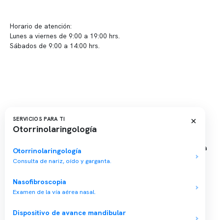
Sugerencias / Reclamos
Horario de atención:
Lunes a viernes de 9:00 a 19:00 hrs.
Sábados de 9:00 a 14:00 hrs.
Sucursales
📍 Vitacura: Av. Kennedy 5488, Patio Inglés, piso -1, local 003
📍 Providencia: Av. Andrés Bello 2337, local 2
×
SERVICIOS PARA TI
Otorrinolaringología
Reserva tu hora
Agenda tu consulta médica o examen del sueño de forma rápida
Otorrinolaringología
y segura.
Consulta de nariz, oído y garganta.
→ Reservar ahora
Nasofibroscopia
Valor consulta médica
Examen de la vía aérea nasal.
Presupuesto de exámenes
Dispositivo de avance mandibular