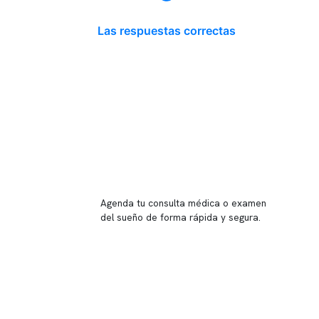
Las respuestas correctas
Reserva tu hora
Agenda tu consulta médica o examen
del sueño de forma rápida y segura.
→ Reservar ahora
Valor consulta médica
Presupuesto de exámenes
Evaluación online