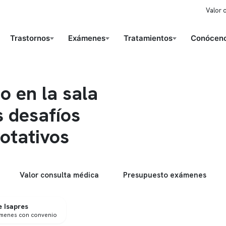
Valor 
Trastornos
Exámenes
Tratamientos
Conóceno
o en la sala
 desafíos
rotativos
Valor consulta médica
Presupuesto exámenes
 Isapres
ámenes con convenio