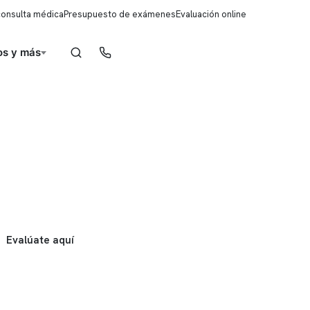
consulta médica
Presupuesto de exámenes
Evaluación online
s y más
Reserva de horas
Evalúate aquí