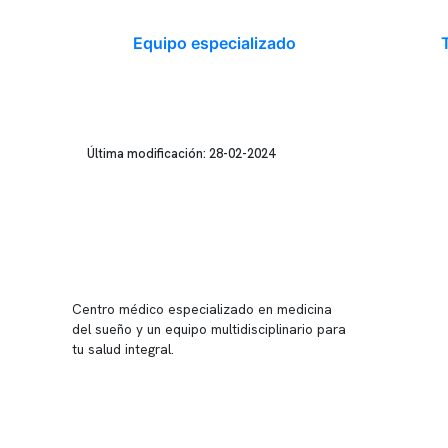
Equipo especializado
Última modificación: 28-02-2024
Conten
Nuestro 
Centro médico especializado en medicina
Quiénes
del sueño y un equipo multidisciplinario para
tu salud integral.
Nuestras
Telemed
Conveni
Política