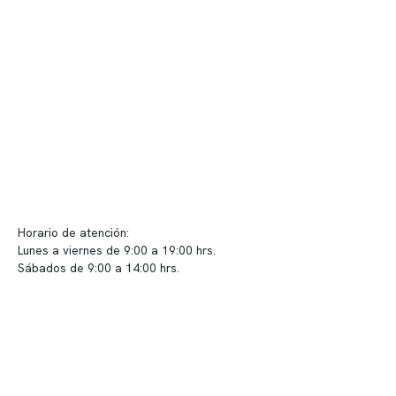
Telemedicina
Convenios
Políticas de privacidad
Políticas de Clínica Somno
Contacto y atención
info@somno.cl
Sugerencias / Reclamos
Horario de atención:
Lunes a viernes de 9:00 a 19:00 hrs.
Sábados de 9:00 a 14:00 hrs.
Sucursales
📍 Vitacura: Av. Kennedy 5488, Patio Inglés, piso -1, local 003
📍 Providencia: Av. Andrés Bello 2337, local 2