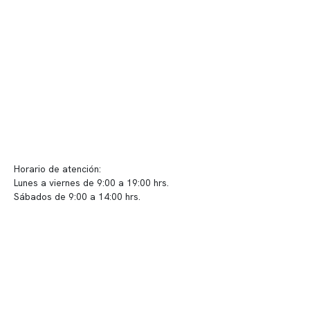
Convenios
Políticas de privacidad
Políticas de Clínica Somno
Contacto y atención
info@somno.cl
Sugerencias / Reclamos
Horario de atención:
Lunes a viernes de 9:00 a 19:00 hrs.
Sábados de 9:00 a 14:00 hrs.
Sucursales
📍 Vitacura: Av. Kennedy 5488, Patio Inglés, piso -1, local 003
📍 Providencia: Av. Andrés Bello 2337, local 2