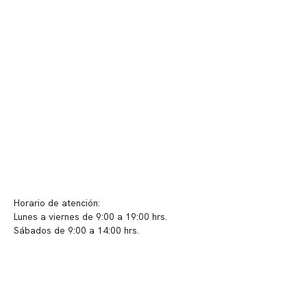
Nuestras instalaciones
Telemedicina
Convenios
Políticas de privacidad
Políticas de Clínica Somno
Contacto y atención
info@somno.cl
Sugerencias / Reclamos
Horario de atención:
Lunes a viernes de 9:00 a 19:00 hrs.
Sábados de 9:00 a 14:00 hrs.
Sucursales
📍 Vitacura: Av. Kennedy 5488, Patio Inglés, piso -1, local 003