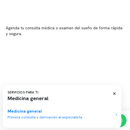
📍 Providencia: Av. Andrés Bello 2337, local 2
Reserva tu hora
Agenda tu consulta médica o examen del sueño de forma rápida
y segura.
→ Reservar ahora
Valor consulta médica
Presupuesto de exámenes
Evaluación online
×
SERVICIOS PARA TI
Medicina general
Copyright 2026 · Clínica Somno. Todos los derechos reservados.
Medicina general
Primera consulta y derivación al especialista.
Reserva de horas