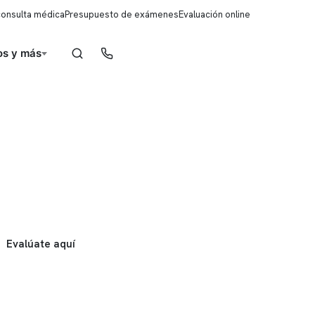
consulta médica
Presupuesto de exámenes
Evaluación online
s y más
Reserva de horas
Evalúate aquí