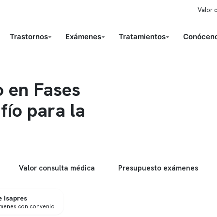
Valor 
Trastornos
Exámenes
Tratamientos
Conóceno
o en Fases
ío para la
Valor consulta médica
Presupuesto exámenes
 Isapres
ámenes con convenio