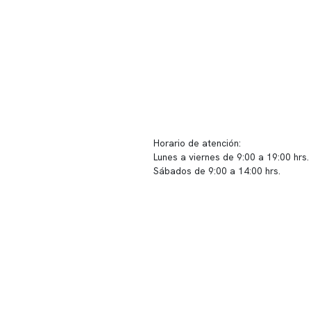
ido corporativo
Contacto y atención
equipo clínico
info@somno.cl
 somos
Sugerencias / Reclamos
 instalaciones
Horario de atención:
Lunes a viernes de 9:00 a 19:00 hrs.
icina
Sábados de 9:00 a 14:00 hrs.
os
Sucursales
s de privacidad
📍 Vitacura: Av. Kennedy 5488, Patio
s de Clínica Somno
local 003
📍 Providencia: Av. Andrés Bello 23