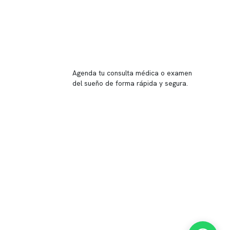
Reserva tu hora
Agenda tu consulta médica o examen
del sueño de forma rápida y segura.
→ Reservar ahora
Valor consulta médica
Presupuesto de exámenes
Evaluación online
 Inglés, piso -1,
37, local 2