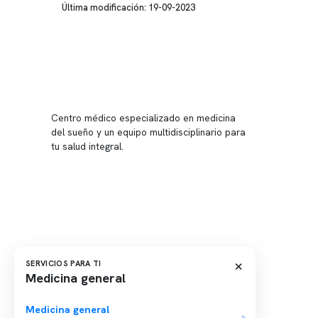
Última modificación: 19-09-2023
Conten
Nuestro 
Centro médico especializado en medicina
Quiénes
del sueño y un equipo multidisciplinario para
tu salud integral.
Nuestras
Telemed
Conveni
Política
Política
×
SERVICIOS PARA TI
Medicina general
Medicina general