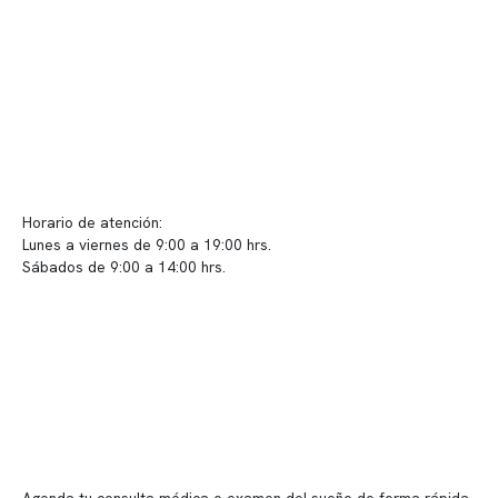
Políticas de privacidad
Políticas de Clínica Somno
Contacto y atención
info@somno.cl
Sugerencias / Reclamos
Horario de atención:
Lunes a viernes de 9:00 a 19:00 hrs.
Sábados de 9:00 a 14:00 hrs.
Sucursales
📍 Vitacura: Av. Kennedy 5488, Patio Inglés, piso -1, local 003
📍 Providencia: Av. Andrés Bello 2337, local 2
Reserva tu hora