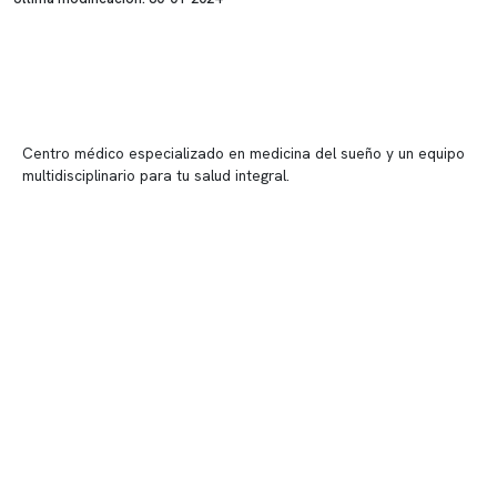
Centro médico especializado en medicina del sueño y un equipo
multidisciplinario para tu salud integral.
Contenido corporativo
Nuestro equipo clínico
Quiénes somos
Nuestras instalaciones
Telemedicina
Convenios