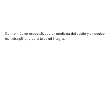
Centro médico especializado en medicina del sueño y un equipo
multidisciplinario para tu salud integral.
Contenido corporativo
Nuestro equipo clínico
Quiénes somos
Nuestras instalaciones
Telemedicina
Convenios