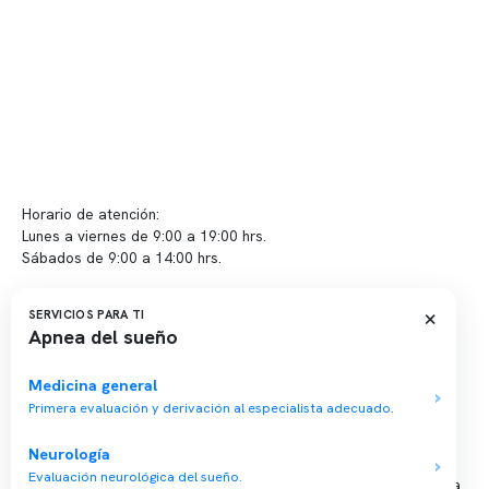
Políticas de privacidad
Políticas de Clínica Somno
Contacto y atención
info@somno.cl
Sugerencias / Reclamos
Horario de atención:
Lunes a viernes de 9:00 a 19:00 hrs.
Sábados de 9:00 a 14:00 hrs.
Sucursales
×
SERVICIOS PARA TI
Apnea del sueño
📍 Vitacura: Av. Kennedy 5488, Patio Inglés, piso -1, local 003
📍 Providencia: Av. Andrés Bello 2337, local 2
Medicina general
Primera evaluación y derivación al especialista adecuado.
Reserva tu hora
Neurología
Evaluación neurológica del sueño.
Agenda tu consulta médica o examen del sueño de forma rápida