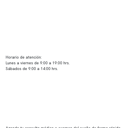
Políticas de privacidad
Políticas de Clínica Somno
Contacto y atención
info@somno.cl
Sugerencias / Reclamos
Horario de atención:
Lunes a viernes de 9:00 a 19:00 hrs.
Sábados de 9:00 a 14:00 hrs.
Sucursales
📍 Vitacura: Av. Kennedy 5488, Patio Inglés, piso -1, local 003
📍 Providencia: Av. Andrés Bello 2337, local 2
Reserva tu hora