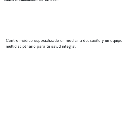
Centro médico especializado en medicina del sueño y un equipo
multidisciplinario para tu salud integral.
Contenido corporativo
Nuestro equipo clínico
Quiénes somos
Nuestras instalaciones
Telemedicina
Convenios