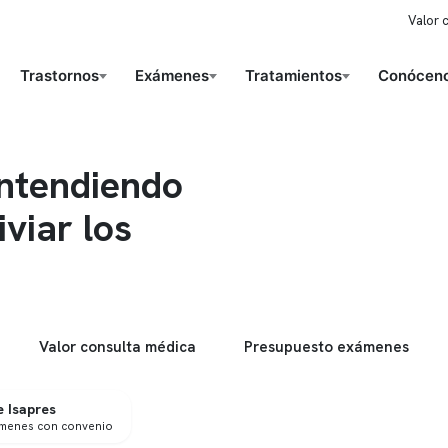
Valor 
Trastornos
Exámenes
Tratamientos
Conóceno
Entendiendo
iviar los
Valor consulta médica
Presupuesto exámenes
 Isapres
ámenes con convenio