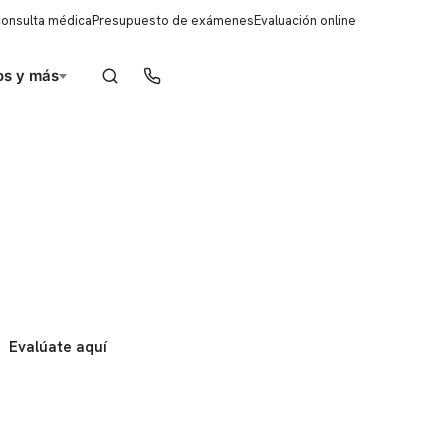
consulta médica
Presupuesto de exámenes
Evaluación online
s y más
Reserva de horas
Evalúate aquí