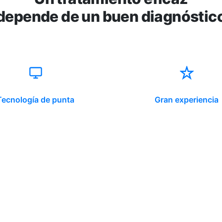
depende de un buen diagnóstic
Tecnología de punta
Gran experiencia
ido corporativo
Contacto y atención
equipo clínico
info@somno.cl