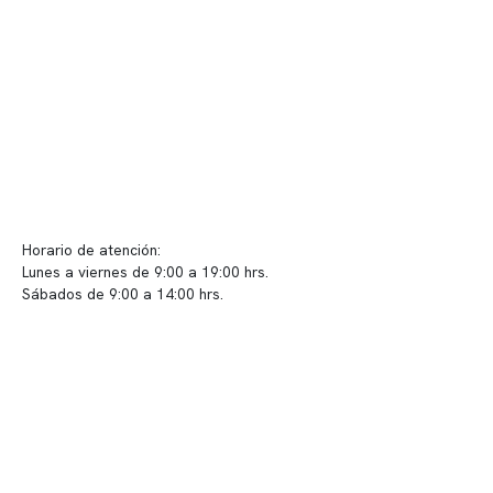
Convenios
Políticas de privacidad
Políticas de Clínica Somno
Contacto y atención
info@somno.cl
Sugerencias / Reclamos
Horario de atención:
Lunes a viernes de 9:00 a 19:00 hrs.
Sábados de 9:00 a 14:00 hrs.
Sucursales
📍 Vitacura: Av. Kennedy 5488, Patio Inglés, piso -1, local 003
📍 Providencia: Av. Andrés Bello 2337, local 2
Reserva tu hora