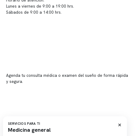
Horario de atención:
Lunes a viernes de 9:00 a 19:00 hrs.
Sábados de 9:00 a 14:00 hrs.
Sucursales
📍 Vitacura: Av. Kennedy 5488, Patio Inglés, piso -1, local 003
📍 Providencia: Av. Andrés Bello 2337, local 2
Reserva tu hora
Agenda tu consulta médica o examen del sueño de forma rápida
y segura.
→ Reservar ahora
Valor consulta médica
Presupuesto de exámenes
Evaluación online
×
SERVICIOS PARA TI
Medicina general