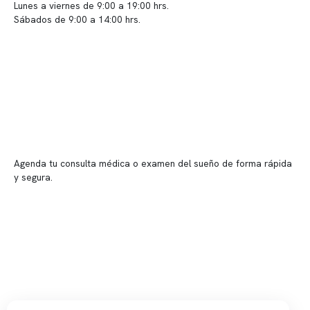
Lunes a viernes de 9:00 a 19:00 hrs.
Sábados de 9:00 a 14:00 hrs.
Sucursales
📍 Vitacura: Av. Kennedy 5488, Patio Inglés, piso -1, local 003
📍 Providencia: Av. Andrés Bello 2337, local 2
Reserva tu hora
Agenda tu consulta médica o examen del sueño de forma rápida
y segura.
→ Reservar ahora
Valor consulta médica
Presupuesto de exámenes
Evaluación online