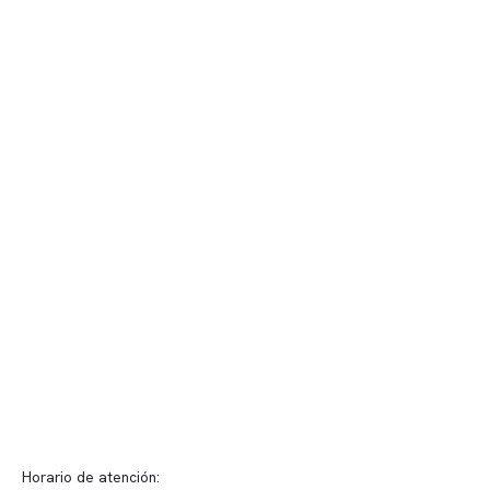
Contenido corporativo
Nuestro equipo clínico
Quiénes somos
Nuestras instalaciones
Telemedicina
Convenios
Políticas de privacidad
Políticas de Clínica Somno
Contacto y atención
info@somno.cl
Sugerencias / Reclamos
Horario de atención: