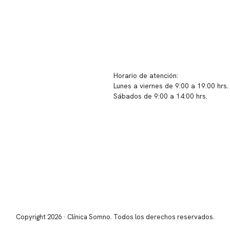
ido corporativo
Contacto y atención
equipo clínico
info@somno.cl
 somos
Sugerencias / Reclamos
 instalaciones
Horario de atención:
Lunes a viernes de 9:00 a 19:00 hrs.
icina
Sábados de 9:00 a 14:00 hrs.
os
Sucursales
s de privacidad
📍 Vitacura: Av. Kennedy 5488, Patio
s de Clínica Somno
local 003
📍 Providencia: Av. Andrés Bello 23
Copyright 2026 · Clínica Somno. Todos los derechos reservados.