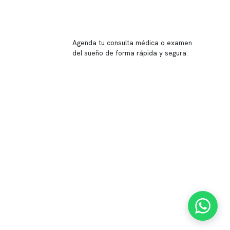
Reserva tu hora
Agenda tu consulta médica o examen
del sueño de forma rápida y segura.
→ Reservar ahora
Valor consulta médica
Presupuesto de exámenes
Evaluación online
 Inglés, piso -1,
37, local 2