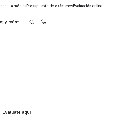
consulta médica
Presupuesto de exámenes
Evaluación online
s y más
Reserva de horas
Evalúate aquí