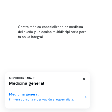
Conten
Nuestro 
Centro médico especializado en medicina
Quiénes
del sueño y un equipo multidisciplinario para
tu salud integral.
Nuestras
Telemed
Conveni
Política
Política
×
SERVICIOS PARA TI
Medicina general
Medicina general
Primera consulta y derivación al especialista.