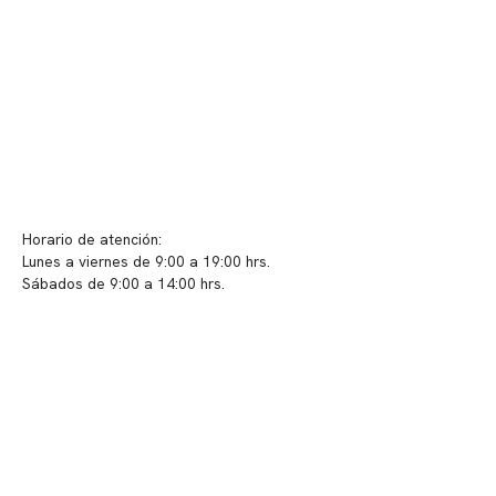
Políticas de privacidad
Políticas de Clínica Somno
Contacto y atención
info@somno.cl
Sugerencias / Reclamos
Horario de atención:
Lunes a viernes de 9:00 a 19:00 hrs.
Sábados de 9:00 a 14:00 hrs.
Sucursales
📍 Vitacura: Av. Kennedy 5488, Patio Inglés, piso -1, local 003
📍 Providencia: Av. Andrés Bello 2337, local 2
Reserva tu hora