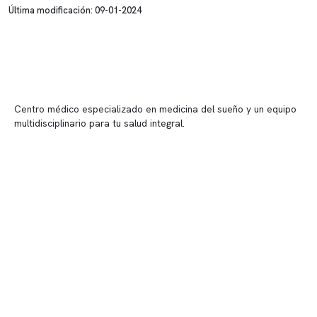
Última modificación: 09-01-2024
Centro médico especializado en medicina del sueño y un equipo
multidisciplinario para tu salud integral.
Contenido corporativo
Nuestro equipo clínico
Quiénes somos
Nuestras instalaciones
Telemedicina
Convenios