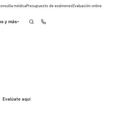
consulta médica
Presupuesto de exámenes
Evaluación online
s y más
Reserva de horas
Evalúate aquí