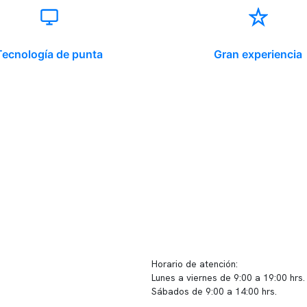
Tecnología de punta
Gran experiencia
ido corporativo
Contacto y atención
equipo clínico
info@somno.cl
 somos
Sugerencias / Reclamos
 instalaciones
Horario de atención:
Lunes a viernes de 9:00 a 19:00 hrs.
icina
Sábados de 9:00 a 14:00 hrs.