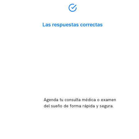
Las respuestas correctas
Reserva tu hora
Agenda tu consulta médica o examen
del sueño de forma rápida y segura.
→ Reservar ahora
Valor consulta médica
Presupuesto de exámenes