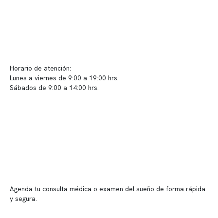
Contacto y atención
info@somno.cl
Sugerencias / Reclamos
Horario de atención:
Lunes a viernes de 9:00 a 19:00 hrs.
Sábados de 9:00 a 14:00 hrs.
Sucursales
📍 Vitacura: Av. Kennedy 5488, Patio Inglés, piso -1, local 003
📍 Providencia: Av. Andrés Bello 2337, local 2
Reserva tu hora
Agenda tu consulta médica o examen del sueño de forma rápida
y segura.
→ Reservar ahora