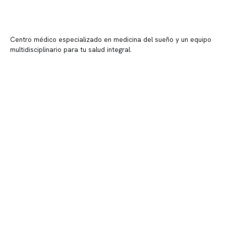
Centro médico especializado en medicina del sueño y un equipo
multidisciplinario para tu salud integral.
Contenido corporativo
Nuestro equipo clínico
Quiénes somos
Nuestras instalaciones
Telemedicina
Convenios
Políticas de privacidad
Políticas de Clínica Somno