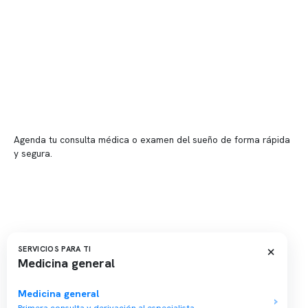
Sucursales
📍 Vitacura: Av. Kennedy 5488, Patio Inglés, piso -1, local 003
📍 Providencia: Av. Andrés Bello 2337, local 2
Reserva tu hora
Agenda tu consulta médica o examen del sueño de forma rápida
y segura.
→ Reservar ahora
Valor consulta médica
Presupuesto de exámenes
Evaluación online
×
SERVICIOS PARA TI
Medicina general
Medicina general
Primera consulta y derivación al especialista.