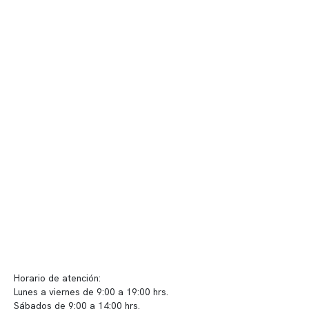
Contenido corporativo
Nuestro equipo clínico
Quiénes somos
Nuestras instalaciones
Telemedicina
Convenios
Políticas de privacidad
Políticas de Clínica Somno
Contacto y atención
info@somno.cl
Sugerencias / Reclamos
Horario de atención:
Lunes a viernes de 9:00 a 19:00 hrs.
Sábados de 9:00 a 14:00 hrs.