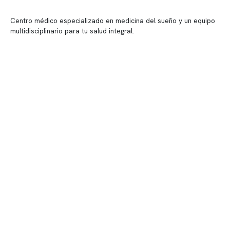
Centro médico especializado en medicina del sueño y un equipo
multidisciplinario para tu salud integral.
Contenido corporativo
Nuestro equipo clínico
Quiénes somos
Nuestras instalaciones
Telemedicina
Convenios
Políticas de privacidad
Políticas de Clínica Somno