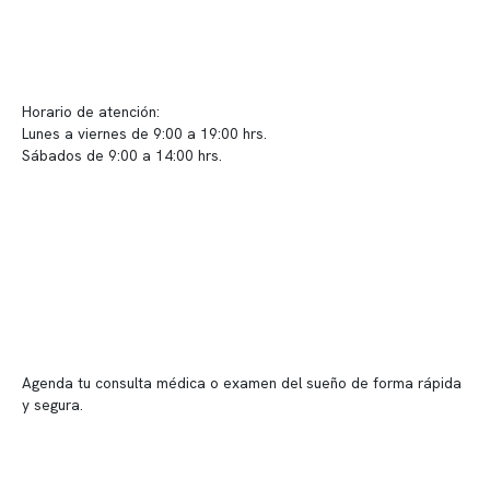
Contacto y atención
info@somno.cl
Sugerencias / Reclamos
Horario de atención:
Lunes a viernes de 9:00 a 19:00 hrs.
Sábados de 9:00 a 14:00 hrs.
Sucursales
📍 Vitacura: Av. Kennedy 5488, Patio Inglés, piso -1, local 003
📍 Providencia: Av. Andrés Bello 2337, local 2
Reserva tu hora
Agenda tu consulta médica o examen del sueño de forma rápida
y segura.
→ Reservar ahora
Valor consulta médica