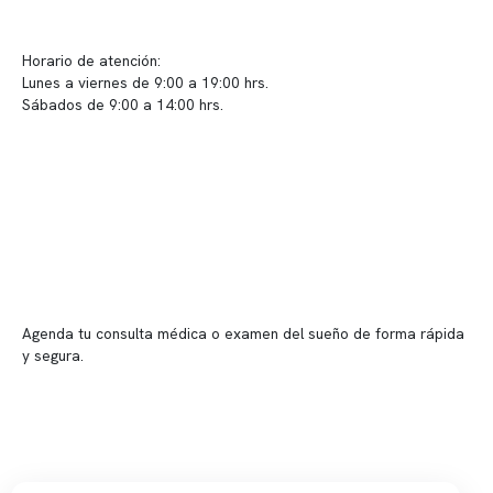
Sugerencias / Reclamos
Horario de atención:
Lunes a viernes de 9:00 a 19:00 hrs.
Sábados de 9:00 a 14:00 hrs.
Sucursales
📍 Vitacura: Av. Kennedy 5488, Patio Inglés, piso -1, local 003
📍 Providencia: Av. Andrés Bello 2337, local 2
Reserva tu hora
Agenda tu consulta médica o examen del sueño de forma rápida
y segura.
→ Reservar ahora
Valor consulta médica
Presupuesto de exámenes