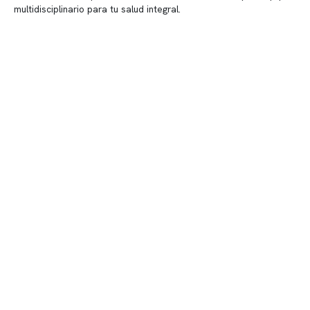
multidisciplinario para tu salud integral.
Contenido corporativo
Nuestro equipo clínico
Quiénes somos
Nuestras instalaciones
Telemedicina
Convenios
Políticas de privacidad
Políticas de Clínica Somno
Contacto y atención
info@somno.cl