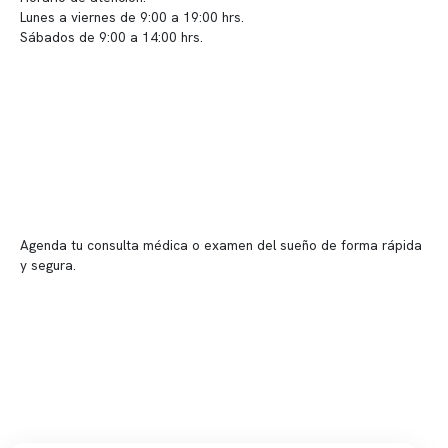
Lunes a viernes de 9:00 a 19:00 hrs.
Sábados de 9:00 a 14:00 hrs.
Sucursales
📍 Vitacura: Av. Kennedy 5488, Patio Inglés, piso -1, local 003
📍 Providencia: Av. Andrés Bello 2337, local 2
Reserva tu hora
Agenda tu consulta médica o examen del sueño de forma rápida
y segura.
→ Reservar ahora
Valor consulta médica
Presupuesto de exámenes
Evaluación online