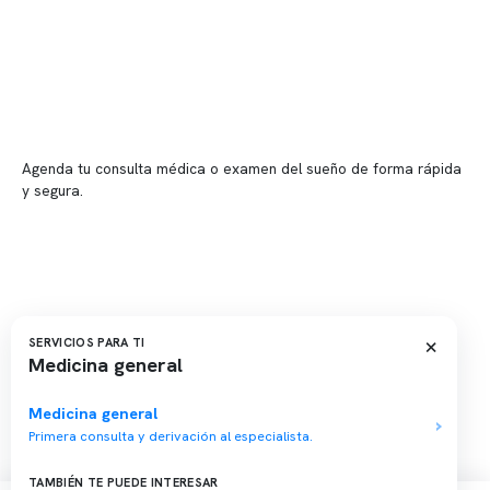
📍 Vitacura: Av. Kennedy 5488, Patio Inglés, piso -1, local 003
📍 Providencia: Av. Andrés Bello 2337, local 2
Reserva tu hora
Agenda tu consulta médica o examen del sueño de forma rápida
y segura.
→ Reservar ahora
Valor consulta médica
Presupuesto de exámenes
Evaluación online
×
SERVICIOS PARA TI
Medicina general
Medicina general
Primera consulta y derivación al especialista.
Copyright 2026 · Clínica Somno. Todos los derechos reservados.
TAMBIÉN TE PUEDE INTERESAR