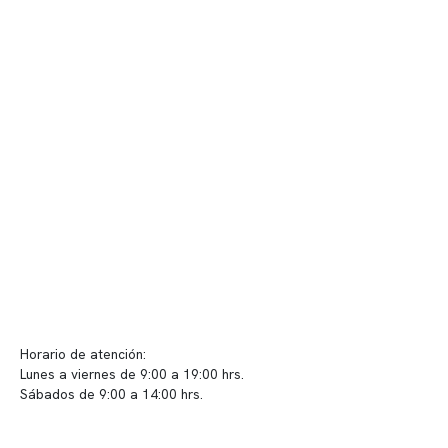
Nuestro equipo clínico
Quiénes somos
Nuestras instalaciones
Telemedicina
Convenios
Políticas de privacidad
Políticas de Clínica Somno
Contacto y atención
info@somno.cl
Sugerencias / Reclamos
Horario de atención:
Lunes a viernes de 9:00 a 19:00 hrs.
Sábados de 9:00 a 14:00 hrs.
Sucursales