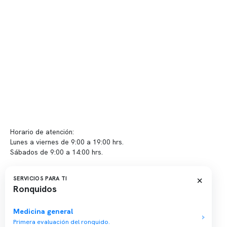
Telemedicina
Convenios
Políticas de privacidad
Políticas de Clínica Somno
Contacto y atención
info@somno.cl
Sugerencias / Reclamos
Horario de atención:
Lunes a viernes de 9:00 a 19:00 hrs.
Sábados de 9:00 a 14:00 hrs.
Sucursales
×
SERVICIOS PARA TI
Ronquidos
📍 Vitacura: Av. Kennedy 5488, Patio Inglés, piso -1, local 003
📍 Providencia: Av. Andrés Bello 2337, local 2
Medicina general
Primera evaluación del ronquido.