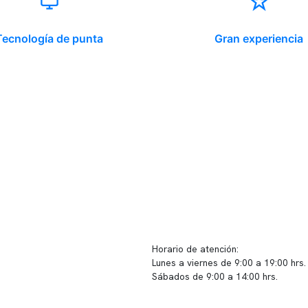
Tecnología de punta
Gran experiencia
ido corporativo
Contacto y atención
equipo clínico
info@somno.cl
 somos
Sugerencias / Reclamos
 instalaciones
Horario de atención:
Lunes a viernes de 9:00 a 19:00 hrs.
icina
Sábados de 9:00 a 14:00 hrs.
os
Sucursales