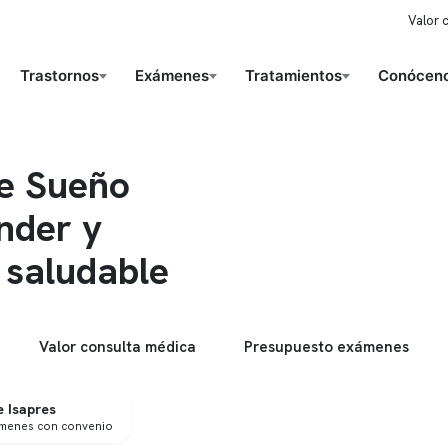
Valor 
Trastornos
Exámenes
Tratamientos
Conóceno
e Sueño
nder y
 saludable
Valor consulta médica
Presupuesto exámenes
 Isapres
ámenes con convenio