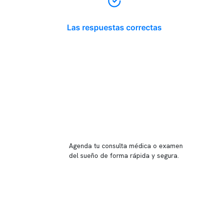
Las respuestas correctas
Reserva tu hora
Agenda tu consulta médica o examen
del sueño de forma rápida y segura.
→ Reservar ahora
Valor consulta médica
Presupuesto de exámenes
Evaluación online