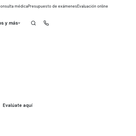
consulta médica
Presupuesto de exámenes
Evaluación online
s y más
Reserva de horas
Evalúate aquí