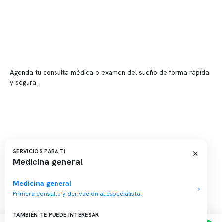
📍 Vitacura: Av. Kennedy 5488, Patio Inglés, piso -1, local 003
📍 Providencia: Av. Andrés Bello 2337, local 2
Reserva tu hora
Agenda tu consulta médica o examen del sueño de forma rápida
y segura.
→ Reservar ahora
Valor consulta médica
Presupuesto de exámenes
Evaluación online
×
SERVICIOS PARA TI
Medicina general
Medicina general
Primera consulta y derivación al especialista.
Copyright 2026 · Clínica Somno. Todos los derechos reservados.
TAMBIÉN TE PUEDE INTERESAR