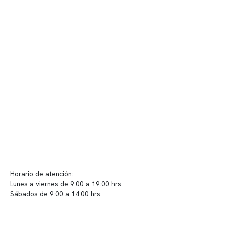
Quiénes somos
Nuestras instalaciones
Telemedicina
Convenios
Políticas de privacidad
Políticas de Clínica Somno
Contacto y atención
info@somno.cl
Sugerencias / Reclamos
Horario de atención:
Lunes a viernes de 9:00 a 19:00 hrs.
Sábados de 9:00 a 14:00 hrs.
Sucursales