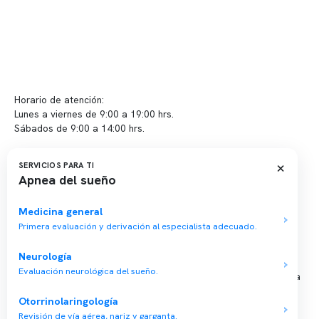
Contacto y atención
info@somno.cl
Sugerencias / Reclamos
Horario de atención:
Lunes a viernes de 9:00 a 19:00 hrs.
Sábados de 9:00 a 14:00 hrs.
Sucursales
×
SERVICIOS PARA TI
Apnea del sueño
📍 Vitacura: Av. Kennedy 5488, Patio Inglés, piso -1, local 003
📍 Providencia: Av. Andrés Bello 2337, local 2
Medicina general
Primera evaluación y derivación al especialista adecuado.
Reserva tu hora
Neurología
Evaluación neurológica del sueño.
Agenda tu consulta médica o examen del sueño de forma rápida
y segura.
Otorrinolaringología
→ Reservar ahora
Revisión de vía aérea, nariz y garganta.