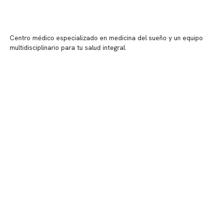
Centro médico especializado en medicina del sueño y un equipo
multidisciplinario para tu salud integral.
Contenido corporativo
Nuestro equipo clínico
Quiénes somos
Nuestras instalaciones
Telemedicina
Convenios
Políticas de privacidad
Políticas de Clínica Somno