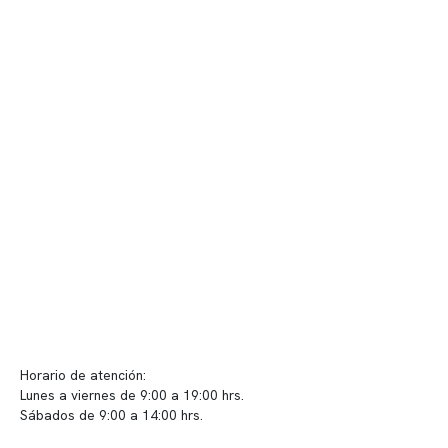
Nuestro equipo clínico
Quiénes somos
Nuestras instalaciones
Telemedicina
Convenios
Políticas de privacidad
Políticas de Clínica Somno
Contacto y atención
info@somno.cl
Sugerencias / Reclamos
Horario de atención:
Lunes a viernes de 9:00 a 19:00 hrs.
Sábados de 9:00 a 14:00 hrs.