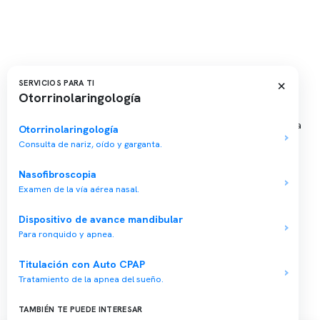
Sucursales
📍 Vitacura: Av. Kennedy 5488, Patio Inglés, piso -1, local 003
📍 Providencia: Av. Andrés Bello 2337, local 2
×
SERVICIOS PARA TI
Otorrinolaringología
Reserva tu hora
Agenda tu consulta médica o examen del sueño de forma rápida
Otorrinolaringología
y segura.
Consulta de nariz, oído y garganta.
→ Reservar ahora
Nasofibroscopia
Valor consulta médica
Examen de la vía aérea nasal.
Presupuesto de exámenes
Dispositivo de avance mandibular
Evaluación online
Para ronquido y apnea.
Titulación con Auto CPAP
Tratamiento de la apnea del sueño.
Copyright 2026 · Clínica Somno. Todos los derechos reservados.
TAMBIÉN TE PUEDE INTERESAR