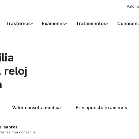
Valor 
Trastornos
Exámenes
Tratamientos
Conóceno
lia
 reloj
a
Valor consulta médica
Presupuesto exámenes
 Isapres
ámenes con convenio