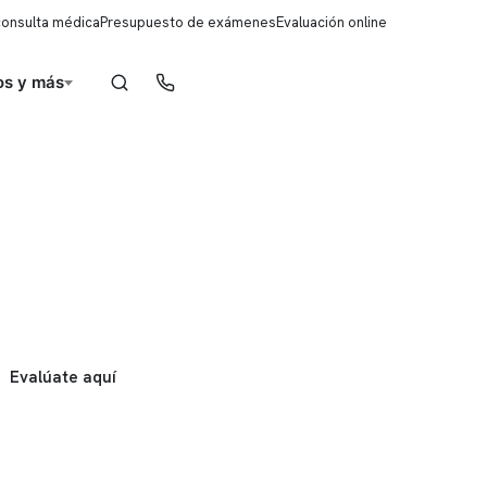
consulta médica
Presupuesto de exámenes
Evaluación online
s y más
Reserva de horas
Evalúate aquí