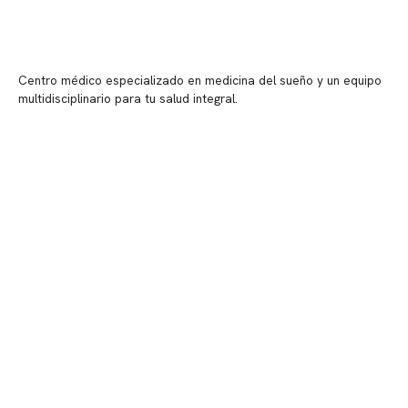
Centro médico especializado en medicina del sueño y un equipo
multidisciplinario para tu salud integral.
Contenido corporativo
Nuestro equipo clínico
Quiénes somos
Nuestras instalaciones
Telemedicina
Convenios
Políticas de privacidad
Políticas de Clínica Somno