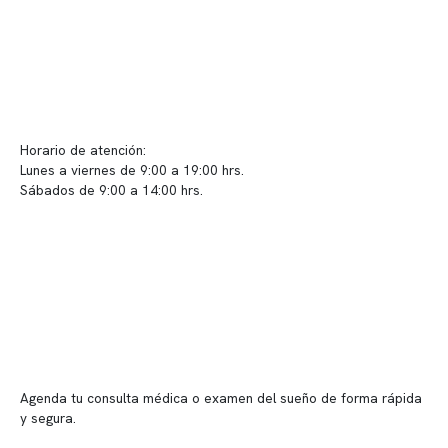
Contacto y atención
info@somno.cl
Sugerencias / Reclamos
Horario de atención:
Lunes a viernes de 9:00 a 19:00 hrs.
Sábados de 9:00 a 14:00 hrs.
Sucursales
📍 Vitacura: Av. Kennedy 5488, Patio Inglés, piso -1, local 003
📍 Providencia: Av. Andrés Bello 2337, local 2
Reserva tu hora
Agenda tu consulta médica o examen del sueño de forma rápida
y segura.