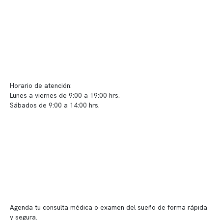
Políticas de Clínica Somno
Contacto y atención
info@somno.cl
Sugerencias / Reclamos
Horario de atención:
Lunes a viernes de 9:00 a 19:00 hrs.
Sábados de 9:00 a 14:00 hrs.
Sucursales
📍 Vitacura: Av. Kennedy 5488, Patio Inglés, piso -1, local 003
📍 Providencia: Av. Andrés Bello 2337, local 2
Reserva tu hora
Agenda tu consulta médica o examen del sueño de forma rápida
y segura.