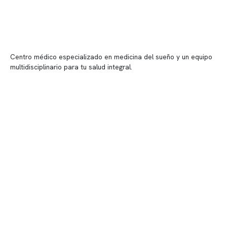
Centro médico especializado en medicina del sueño y un equipo
multidisciplinario para tu salud integral.
Contenido corporativo
Nuestro equipo clínico
Quiénes somos
Nuestras instalaciones
Telemedicina
Convenios
Políticas de privacidad