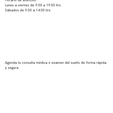
Horario de atención:
Lunes a viernes de 9:00 a 19:00 hrs.
Sábados de 9:00 a 14:00 hrs.
Sucursales
📍 Vitacura: Av. Kennedy 5488, Patio Inglés, piso -1, local 003
📍 Providencia: Av. Andrés Bello 2337, local 2
Reserva tu hora
Agenda tu consulta médica o examen del sueño de forma rápida
y segura.
→ Reservar ahora
Valor consulta médica
Presupuesto de exámenes
Evaluación online