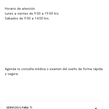
Sugerencias / Reclamos
Horario de atención:
Lunes a viernes de 9:00 a 19:00 hrs.
Sábados de 9:00 a 14:00 hrs.
Sucursales
📍 Vitacura: Av. Kennedy 5488, Patio Inglés, piso -1, local 003
📍 Providencia: Av. Andrés Bello 2337, local 2
Reserva tu hora
Agenda tu consulta médica o examen del sueño de forma rápida
y segura.
→ Reservar ahora
Valor consulta médica
Presupuesto de exámenes
Evaluación online
×
SERVICIOS PARA TI