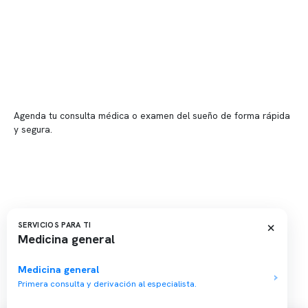
Sucursales
📍 Vitacura: Av. Kennedy 5488, Patio Inglés, piso -1, local 003
📍 Providencia: Av. Andrés Bello 2337, local 2
Reserva tu hora
Agenda tu consulta médica o examen del sueño de forma rápida
y segura.
→ Reservar ahora
Valor consulta médica
Presupuesto de exámenes
Evaluación online
×
SERVICIOS PARA TI
Medicina general
Medicina general
Primera consulta y derivación al especialista.
Copyright 2026 · Clínica Somno. Todos los derechos reservados.