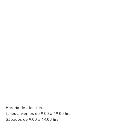
Nuestro equipo clínico
Quiénes somos
Nuestras instalaciones
Telemedicina
Convenios
Políticas de privacidad
Políticas de Clínica Somno
Contacto y atención
info@somno.cl
Sugerencias / Reclamos
Horario de atención:
Lunes a viernes de 9:00 a 19:00 hrs.
Sábados de 9:00 a 14:00 hrs.