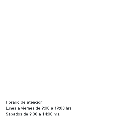
Quiénes somos
Nuestras instalaciones
Telemedicina
Convenios
Políticas de privacidad
Políticas de Clínica Somno
Contacto y atención
info@somno.cl
Sugerencias / Reclamos
Horario de atención:
Lunes a viernes de 9:00 a 19:00 hrs.
Sábados de 9:00 a 14:00 hrs.
Sucursales