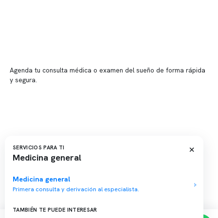
📍 Vitacura: Av. Kennedy 5488, Patio Inglés, piso -1, local 003
📍 Providencia: Av. Andrés Bello 2337, local 2
Reserva tu hora
Agenda tu consulta médica o examen del sueño de forma rápida
y segura.
→ Reservar ahora
Valor consulta médica
Presupuesto de exámenes
Evaluación online
×
SERVICIOS PARA TI
Medicina general
Medicina general
Primera consulta y derivación al especialista.
Copyright 2026 · Clínica Somno. Todos los derechos reservados.
TAMBIÉN TE PUEDE INTERESAR