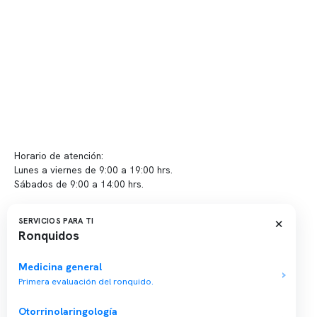
Políticas de privacidad
Políticas de Clínica Somno
Contacto y atención
info@somno.cl
Sugerencias / Reclamos
Horario de atención:
Lunes a viernes de 9:00 a 19:00 hrs.
Sábados de 9:00 a 14:00 hrs.
Sucursales
×
SERVICIOS PARA TI
Ronquidos
📍 Vitacura: Av. Kennedy 5488, Patio Inglés, piso -1, local 003
📍 Providencia: Av. Andrés Bello 2337, local 2
Medicina general
Primera evaluación del ronquido.
Reserva tu hora
Otorrinolaringología