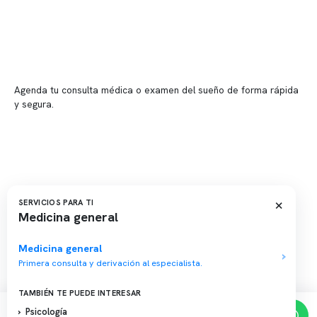
📍 Providencia: Av. Andrés Bello 2337, local 2
Reserva tu hora
Agenda tu consulta médica o examen del sueño de forma rápida
y segura.
→ Reservar ahora
Valor consulta médica
Presupuesto de exámenes
Evaluación online
×
SERVICIOS PARA TI
Medicina general
Medicina general
Primera consulta y derivación al especialista.
Copyright 2026 · Clínica Somno. Todos los derechos reservados.
TAMBIÉN TE PUEDE INTERESAR
Psicología
Reserva de horas