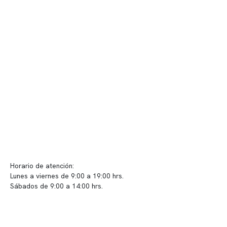
Quiénes somos
Nuestras instalaciones
Telemedicina
Convenios
Políticas de privacidad
Políticas de Clínica Somno
Contacto y atención
info@somno.cl
Sugerencias / Reclamos
Horario de atención:
Lunes a viernes de 9:00 a 19:00 hrs.
Sábados de 9:00 a 14:00 hrs.
Sucursales
📍 Vitacura: Av. Kennedy 5488, Patio Inglés, piso -1, local 003