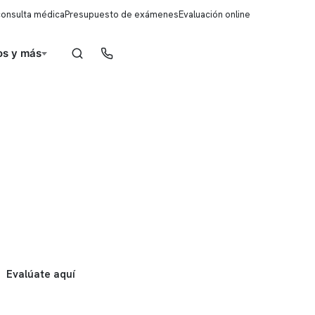
consulta médica
Presupuesto de exámenes
Evaluación online
s y más
Reserva de horas
Evalúate aquí