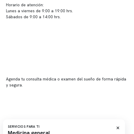
Horario de atención:
Lunes a viernes de 9:00 a 19:00 hrs.
Sábados de 9:00 a 14:00 hrs.
Sucursales
📍 Vitacura: Av. Kennedy 5488, Patio Inglés, piso -1, local 003
📍 Providencia: Av. Andrés Bello 2337, local 2
Reserva tu hora
Agenda tu consulta médica o examen del sueño de forma rápida
y segura.
→ Reservar ahora
Valor consulta médica
Presupuesto de exámenes
Evaluación online
×
SERVICIOS PARA TI
Medicina general