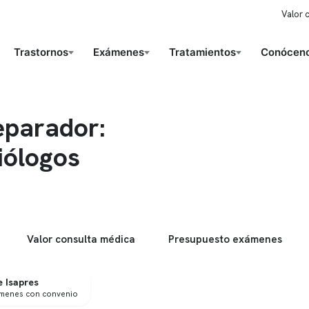
Valor 
Trastornos
Exámenes
Tratamientos
Conóceno
eparador:
iólogos
Valor consulta médica
Presupuesto exámenes
 Isapres
ámenes con convenio