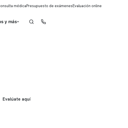
consulta médica
Presupuesto de exámenes
Evaluación online
s y más
Reserva de horas
Evalúate aquí