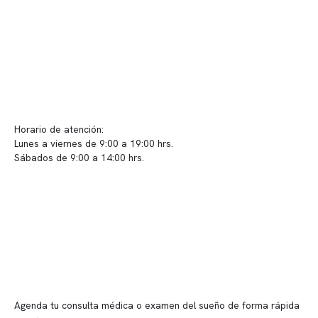
Políticas de Clínica Somno
Contacto y atención
info@somno.cl
Sugerencias / Reclamos
Horario de atención:
Lunes a viernes de 9:00 a 19:00 hrs.
Sábados de 9:00 a 14:00 hrs.
Sucursales
📍 Vitacura: Av. Kennedy 5488, Patio Inglés, piso -1, local 003
📍 Providencia: Av. Andrés Bello 2337, local 2
Reserva tu hora
Agenda tu consulta médica o examen del sueño de forma rápida