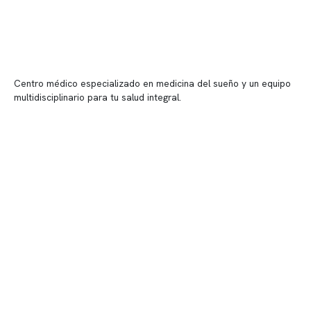
Centro médico especializado en medicina del sueño y un equipo
multidisciplinario para tu salud integral.
Contenido corporativo
Nuestro equipo clínico
Quiénes somos
Nuestras instalaciones
Telemedicina
Convenios
Políticas de privacidad