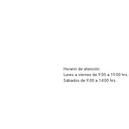
ido corporativo
Contacto y atención
equipo clínico
info@somno.cl
 somos
Sugerencias / Reclamos
 instalaciones
Horario de atención:
Lunes a viernes de 9:00 a 19:00 hrs.
icina
Sábados de 9:00 a 14:00 hrs.
os
Sucursales
s de privacidad
📍 Vitacura: Av. Kennedy 5488, Patio
s de Clínica Somno
local 003
📍 Providencia: Av. Andrés Bello 23