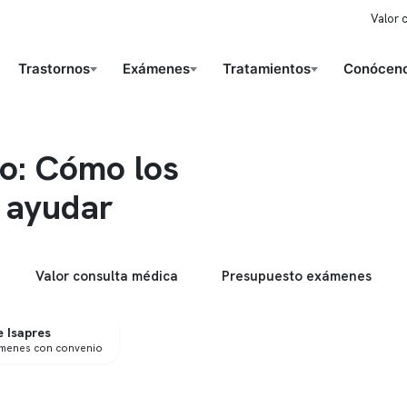
Valor 
Trastornos
Exámenes
Tratamientos
Conóceno
so: Cómo los
 ayudar
Valor consulta médica
Presupuesto exámenes
 Isapres
ámenes con convenio