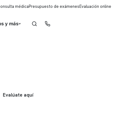
consulta médica
Presupuesto de exámenes
Evaluación online
s y más
Reserva de horas
Evalúate aquí