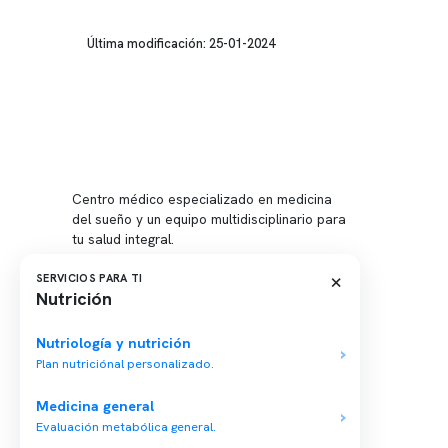
Última modificación: 25-01-2024
Conten
Nuestro 
Centro médico especializado en medicina
Quiénes
del sueño y un equipo multidisciplinario para
tu salud integral.
Nuestras
Telemed
×
SERVICIOS PARA TI
Nutrición
Conveni
Política
Nutriología y nutrición
Plan nutriciónal personalizado.
Política
Medicina general
Evaluación metabólica general.