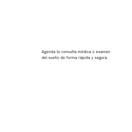
Reserva tu hora
Agenda tu consulta médica o examen
del sueño de forma rápida y segura.
→ Reservar ahora
Valor consulta médica
Presupuesto de exámenes
Evaluación online
 Inglés, piso -1,
37, local 2