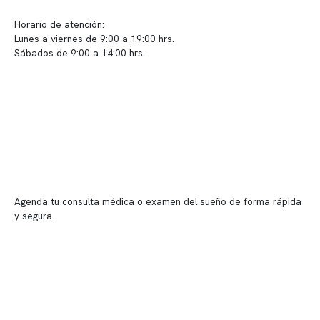
Sugerencias / Reclamos
Horario de atención:
Lunes a viernes de 9:00 a 19:00 hrs.
Sábados de 9:00 a 14:00 hrs.
Sucursales
📍 Vitacura: Av. Kennedy 5488, Patio Inglés, piso -1, local 003
📍 Providencia: Av. Andrés Bello 2337, local 2
Reserva tu hora
Agenda tu consulta médica o examen del sueño de forma rápida
y segura.
→ Reservar ahora
Valor consulta médica
Presupuesto de exámenes
Evaluación online