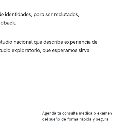
e identidades, para ser reclutados,
edback
.
estudio nacional que describe experiencia de
udio exploratorio, que esperamos sirva
Reserva tu hora
Agenda tu consulta médica o examen
del sueño de forma rápida y segura.
→ Reservar ahora