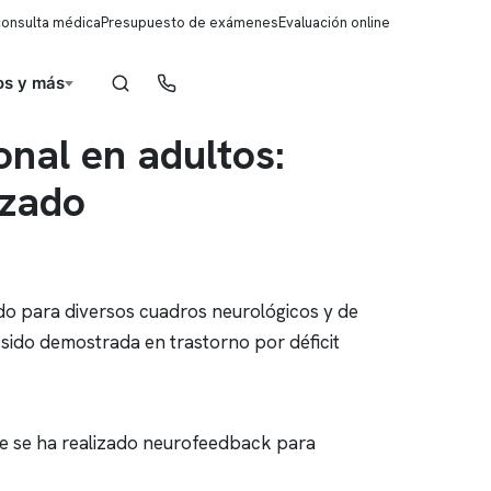
consulta médica
Presupuesto de exámenes
Evaluación online
s y más
Reserva de horas
onal en adultos:
izado
do para diversos cuadros neurológicos y de
a sido demostrada en trastorno por déficit
ue se ha realizado
neurofeedback
para