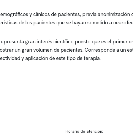
mográficos y clínicos de pacientes, previa anonimización d
terísticas de los pacientes que se hayan sometido a
neurofe
 representa gran interés científico puesto que es el primer 
ostrar un gran volumen de pacientes. Corresponde a un est
ectividad y aplicación de este tipo de terapia.
ido corporativo
Contacto y atención
equipo clínico
info@somno.cl
 somos
Sugerencias / Reclamos
 instalaciones
Horario de atención: