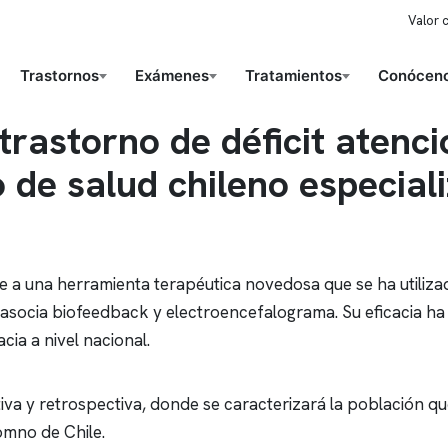
Valor 
Trastornos
Exámenes
Tratamientos
Conóceno
rastorno de déficit atenci
 de salud chileno especial
a una herramienta terapéutica novedosa que se ha utiliza
 asocia biofeedback y
electroencefalograma
. Su eficacia h
cia a nivel nacional.
ptiva y retrospectiva, donde se caracterizará la población q
Somno
de Chile.