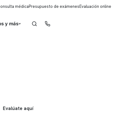
consulta médica
Presupuesto de exámenes
Evaluación online
s y más
Reserva de horas
Evalúate aquí