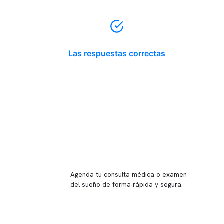
Las respuestas correctas
Reserva tu hora
Agenda tu consulta médica o examen
del sueño de forma rápida y segura.
→ Reservar ahora
Valor consulta médica