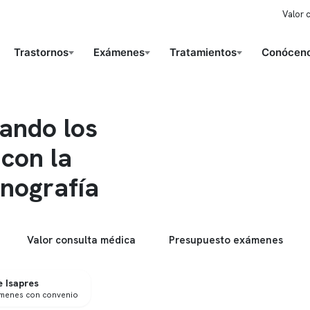
Valor 
Trastornos
Exámenes
Tratamientos
Conóceno
ando los
 con la
mnografía
Valor consulta médica
Presupuesto exámenes
 Isapres
ámenes con convenio