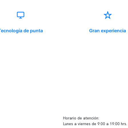
Tecnología de punta
Gran experiencia
ido corporativo
Contacto y atención
equipo clínico
info@somno.cl
 somos
Sugerencias / Reclamos
 instalaciones
Horario de atención:
Lunes a viernes de 9:00 a 19:00 hrs.
icina