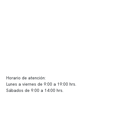
Convenios
Políticas de privacidad
Políticas de Clínica Somno
Contacto y atención
info@somno.cl
Sugerencias / Reclamos
Horario de atención:
Lunes a viernes de 9:00 a 19:00 hrs.
Sábados de 9:00 a 14:00 hrs.
Sucursales
📍 Vitacura: Av. Kennedy 5488, Patio Inglés, piso -1, local 003
📍 Providencia: Av. Andrés Bello 2337, local 2